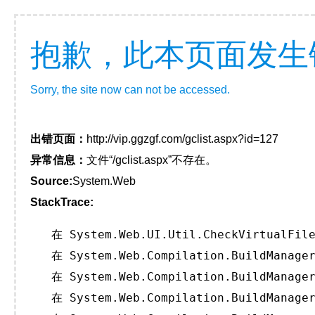
抱歉，此本页面发生
Sorry, the site now can not be accessed.
出错页面：
http://vip.ggzgf.com/gclist.aspx?id=127
异常信息：
文件“/gclist.aspx”不存在。
Source:
System.Web
StackTrace:
   在 System.Web.UI.Util.CheckVirtualFile
   在 System.Web.Compilation.BuildManager
   在 System.Web.Compilation.BuildManager
   在 System.Web.Compilation.BuildManager