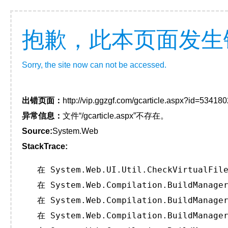
抱歉，此本页面发生
Sorry, the site now can not be accessed.
出错页面：
http://vip.ggzgf.com/gcarticle.aspx?id=534180
异常信息：
文件“/gcarticle.aspx”不存在。
Source:
System.Web
StackTrace:
   在 System.Web.UI.Util.CheckVirtualFile
   在 System.Web.Compilation.BuildManager
   在 System.Web.Compilation.BuildManager
   在 System.Web.Compilation.BuildManager